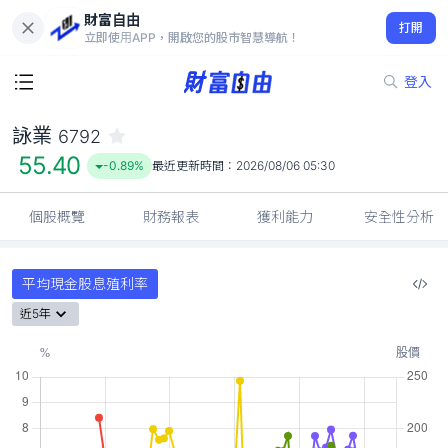
財富自由
詠業 6792
打開
55.40
-0.89%
立即使用APP，開啟您的股市智慧導航！
登入
詠業
6792
55.40
-0.89%
最近更新時間：
2026/08/06 05:30
個股概覽
財務報表
獲利能力
安全性分析
平均現金股息殖利率
近5年