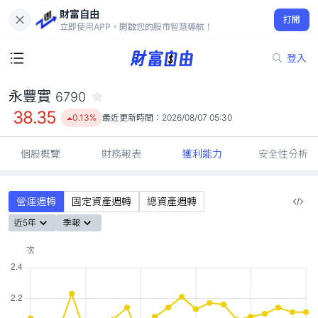
財富自由
永豐實 6790
打開
38.35
0.13%
立即使用APP，開啟您的股市智慧導航！
登入
永豐實
6790
38.35
0.13%
最近更新時間：
2026/08/07 05:30
個股概覽
財務報表
獲利能力
安全性分析
營運週轉
固定資產週轉
總資產週轉
近5年
季報