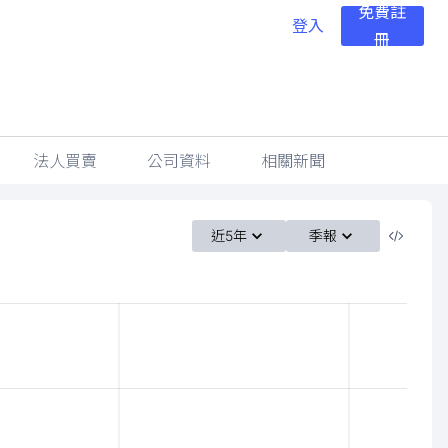
免費註
登入
冊
法人買賣
公司資料
相關新聞
近5年
季報