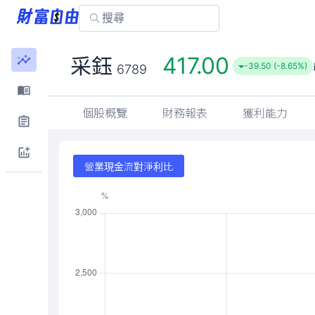
417.00
采鈺
-39.50 (-8.65%)
6789
個股概覽
財務報表
獲利能力
營業現金流對淨利比