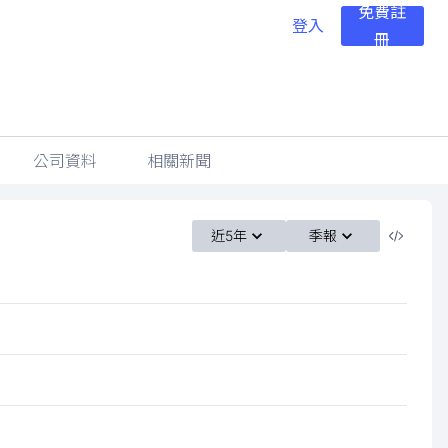
免費註
登入
冊
公司資料
相關新聞
近5年
季報