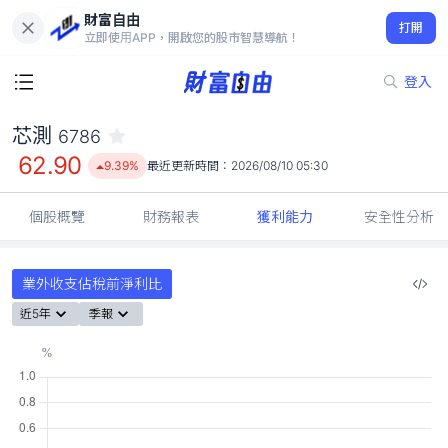
財富自由
芯測 6786
打開
62.90
9.39%
立即使用APP，開啟您的股市智慧導航！
登入
芯測
6786
62.90
9.39%
最近更新時間：
2026/08/10 05:30
個股概覽
財務報表
獲利能力
安全性分析
業外收支佔稅前淨利比
近5年
季報