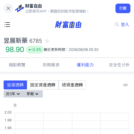
財富自由
昱展新藥 6785
打開
98.90
-0.3%
立即使用APP，開啟您的股市智慧導航！
登入
昱展新藥
6785
98.90
-0.3%
最近更新時間：
2026/08/06 05:30
個股概覽
財務報表
獲利能力
安全性分析
營運週轉
固定資產週轉
總資產週轉
近5年
季報