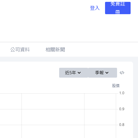
免費註
登入
冊
公司資料
相關新聞
近5年
季報