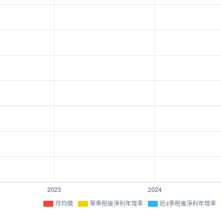
月均價
單季稅後淨利年增率
近4季稅後淨利年增率