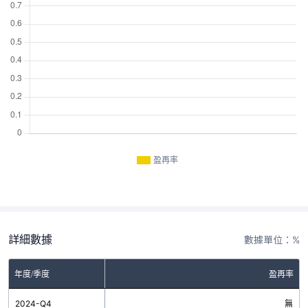
盈再率
詳細數據
數據單位：%
年度/季度
盈再率
2024-Q4
無