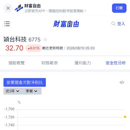
財富自由
穎台科技 6775
打開
32.70
9.01%
立即使用APP，開啟您的股市智慧導航！
登入
穎台科技
6775
32.70
9.01%
最近更新時間：
2026/08/10 05:30
個股概覽
財務報表
獲利能力
安全性分析
營業現金流對淨利比
近5年
季報