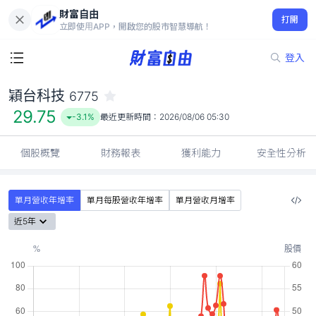
財富自由
穎台科技 6775
打開
29.75
-3.1%
立即使用APP，開啟您的股市智慧導航！
登入
穎台科技
6775
29.75
-3.1%
最近更新時間：
2026/08/06 05:30
個股概覽
財務報表
獲利能力
安全性分析
單月營收年增率
單月每股營收年增率
單月營收月增率
近5年