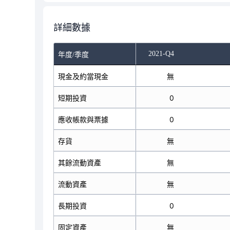
詳細數據
2021-Q2
2021-Q4
年度/季度
現金及約當現金
無
無
短期投資
0
0
應收帳款與票據
0
0
存貨
無
無
其餘流動資產
無
無
流動資產
無
無
長期投資
0
0
固定資產
無
無