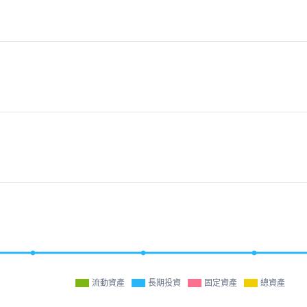
流動資產
長期投資
固定資產
總資產