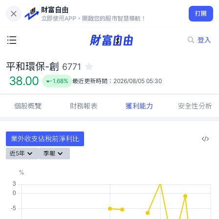
財富自由
平和環保-創 6771
打開
38.00
-1.68%
立即使用APP，開啟您的股市智慧導航！
登入
平和環保-創
6771
38.00
-1.68%
最近更新時間：
2026/08/05 05:30
個股概覽
財務報表
獲利能力
安全性分析
業外收支佔稅前淨利比
近5年
季報