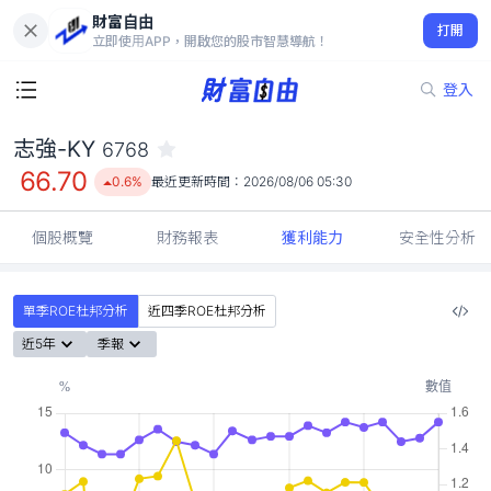
財富自由
志強-KY 6768
打開
66.70
0.6%
立即使用APP，開啟您的股市智慧導航！
登入
志強-KY
6768
66.70
0.6%
最近更新時間：
2026/08/06 05:30
個股概覽
財務報表
獲利能力
安全性分析
單季ROE杜邦分析
近四季ROE杜邦分析
近5年
季報