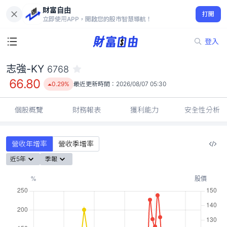
財富自由
志強-KY 6768
打開
66.80
0.29%
立即使用APP，開啟您的股市智慧導航！
登入
志強-KY
6768
66.80
0.29%
最近更新時間：
2026/08/07 05:30
個股概覽
財務報表
獲利能力
安全性分析
營收年增率
營收季增率
近5年
季報