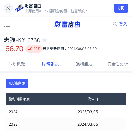
財富自由
志強-KY 6768
打開
66.70
0.29%
立即使用APP，開啟您的股市智慧導航！
登入
志強-KY
6768
66.70
0.29%
最近更新時間：
2026/08/06 05:30
個股概覽
財務報表
獲利能力
安全性分析
股利政策
股利所屬年度
公告日
2024
2025/03/05
6.1
2023
2024/03/05