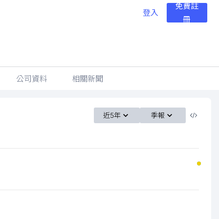
免費註
登入
冊
公司資料
相關新聞
近5年
季報