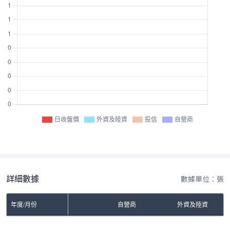
日收盤價
外資及陸資
投信
自營商
詳細數據
數據單位：張
年度/月份
自營商
外資及陸資
No Rows To Show