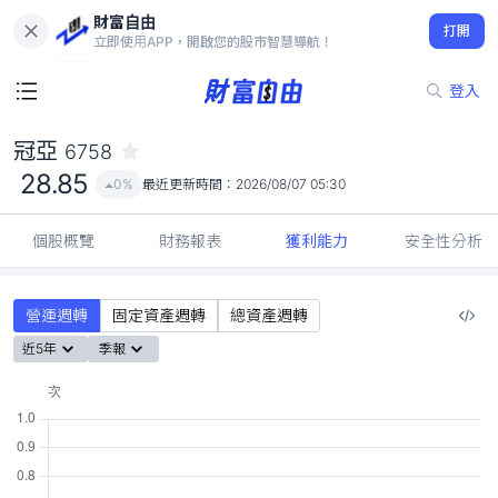
財富自由
冠亞 6758
打開
28.85
0%
立即使用APP，開啟您的股市智慧導航！
登入
冠亞
6758
28.85
0%
最近更新時間：
2026/08/07 05:30
個股概覽
財務報表
獲利能力
安全性分析
營運週轉
固定資產週轉
總資產週轉
近5年
季報