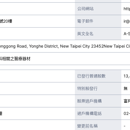
公司網站
htt
號20樓
電子郵件
ir@
英文全名
A-S
henggong Road, Yonghe District, New Taipei City 23452New Taipei Ci
科相關之醫療器材
已發行普通股數
13
特別股發行
無
股票過戶機構
富
樓
過戶機構電話
02
變更前名稱
-