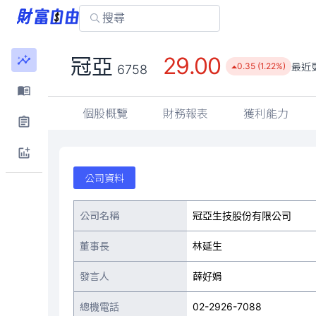
29.00
冠亞
最近
0.35 (1.22%)
6758
個股概覽
財務報表
獲利能力
公司資料
公司名稱
冠亞生技股份有限公司
董事長
林延生
發言人
薛好娟
總機電話
02-2926-7088