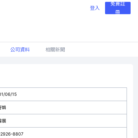
免費註
登入
冊
公司資料
相關新聞
01/06/15
好娟
偉展
-2926-8807