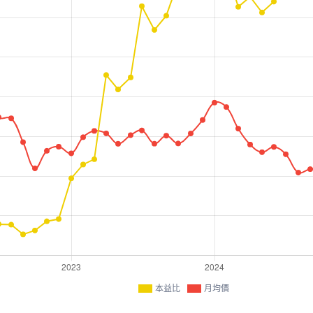
本益比
月均價