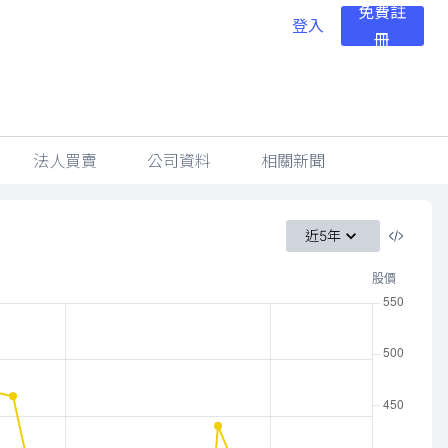
免費註
登入
冊
法人買賣
公司資料
相關新聞
近5年