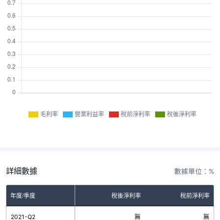
毛利率
營業利益率
稅前淨利率
稅後淨利率
詳細數據
數據單位：%
率
年度/季度
營業利益率
稅後淨利率
稅前淨利率
無
2021-Q2
無
無
無