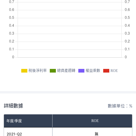
稅後淨利率
總資產週轉
權益乘數
ROE
詳細數據
數據單位：%
ROE
年度/季度
2021-Q2
無