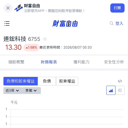
財富自由
連鋐科技 6755
打開
13.30
1.68%
立即使用APP，開啟您的股市智慧導航！
登入
連鋐科技
6755
13.30
1.68%
最近更新時間：
2026/08/07 05:30
個股概覽
財務報表
獲利能力
安全性分析
負債和股東權益
負債
股東權益
近5年
季報