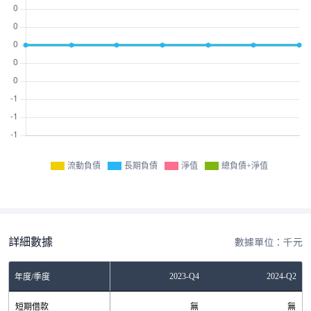
流動負債
長期負債
淨值
總負債+淨值
詳細數據
數據單位：千元
Q4
2023-Q2
2023-Q4
2024-Q2
年度/季度
無
短期借款
無
無
無