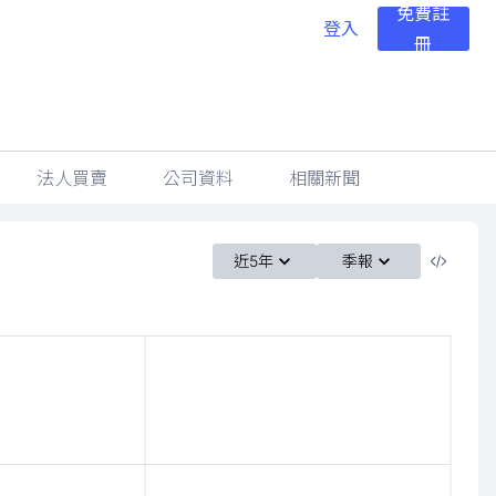
免費註
登入
冊
法人買賣
公司資料
相關新聞
近5年
季報