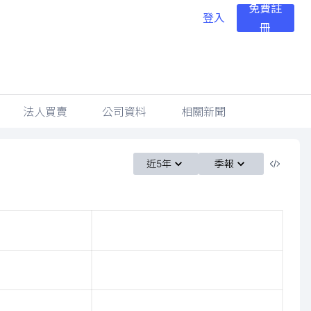
免費註
登入
冊
法人買賣
公司資料
相關新聞
近5年
季報