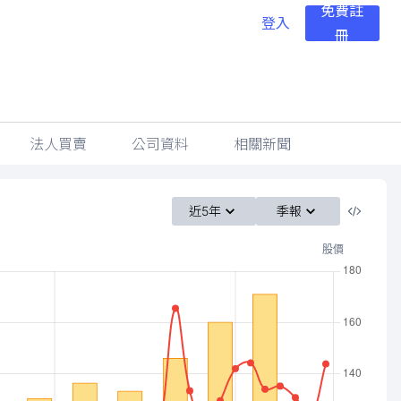
免費註
登入
冊
法人買賣
公司資料
相關新聞
近5年
季報