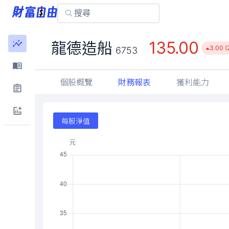
135.00
龍德造船
3.00 (
6753
個股概覽
財務報表
獲利能力
每股淨值