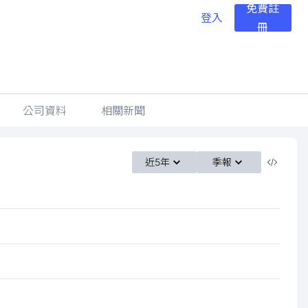
免費註
登入
冊
公司資料
相關新聞
近5年
季報