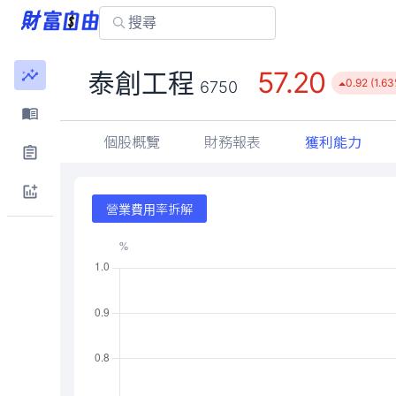
57.20
泰創工程
0.92 (1.6
6750
個股概覽
財務報表
獲利能力
營業費用率拆解