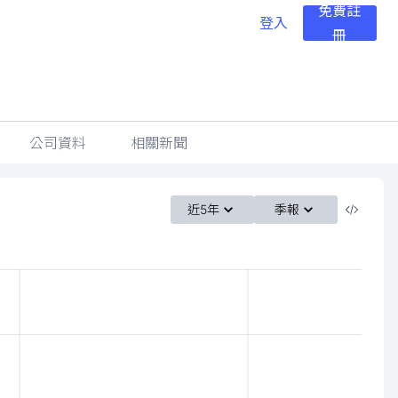
免費註
登入
冊
公司資料
相關新聞
近5年
季報