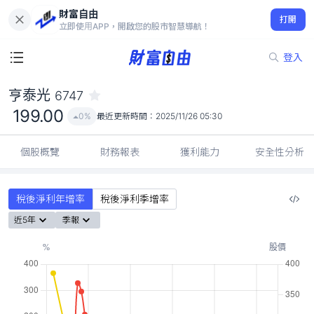
財富自由
亨泰光 6747
打開
199.00
0%
立即使用APP，開啟您的股市智慧導航！
登入
亨泰光
6747
199.00
0%
最近更新時間：
2025/11/26 05:30
個股概覽
財務報表
獲利能力
安全性分析
稅後淨利年增率
稅後淨利季增率
近5年
季報