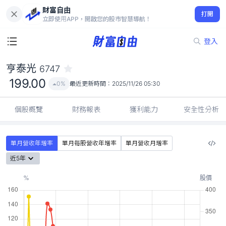
財富自由
亨泰光 6747
打開
199.00
0%
立即使用APP，開啟您的股市智慧導航！
登入
亨泰光
6747
199.00
0%
最近更新時間：
2025/11/26 05:30
個股概覽
財務報表
獲利能力
安全性分析
單月營收年增率
單月每股營收年增率
單月營收月增率
近5年