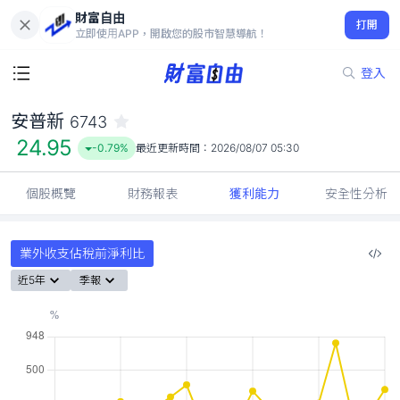
財富自由
安普新 6743
打開
24.95
-0.79%
立即使用APP，開啟您的股市智慧導航！
登入
安普新
6743
24.95
-0.79%
最近更新時間：
2026/08/07 05:30
個股概覽
財務報表
獲利能力
安全性分析
業外收支佔稅前淨利比
近5年
季報