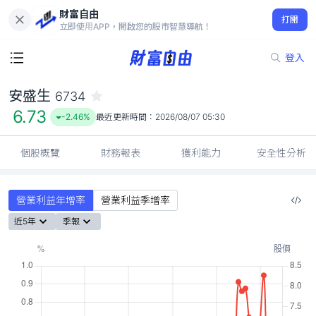
財富自由
安盛生 6734
打開
6.73
-2.46%
立即使用APP，開啟您的股市智慧導航！
登入
安盛生
6734
6.73
-2.46%
最近更新時間：
2026/08/07 05:30
個股概覽
財務報表
獲利能力
安全性分析
營業利益年增率
營業利益季增率
近5年
季報