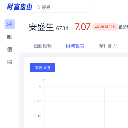
7.07
安盛生
最近
0.28 (4.12%)
6734
個股概覽
財務報表
獲利能力
每股淨值