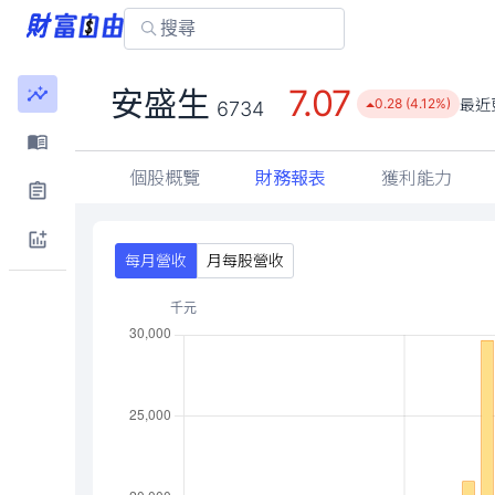
7.07
安盛生
最近
0.28 (4.12%)
6734
個股概覽
財務報表
獲利能力
每月營收
月每股營收