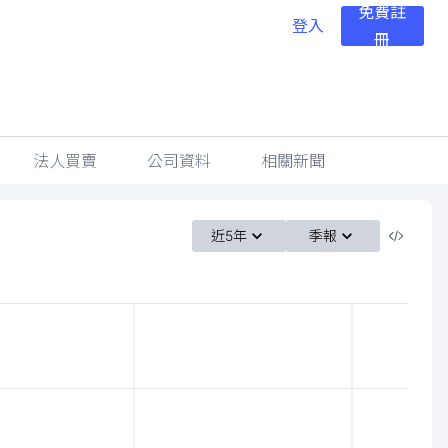
免費註
登入
冊
法人買賣
公司資料
相關新聞
近5年
季報