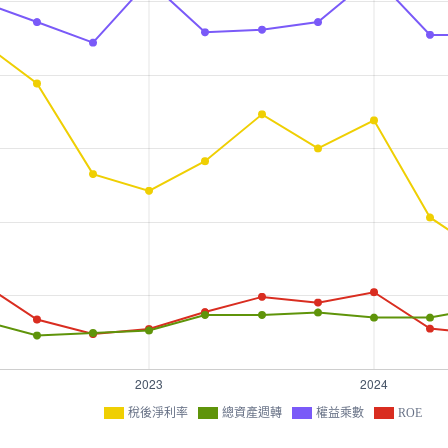
稅後淨利率
總資產週轉
權益乘數
ROE