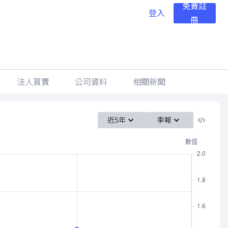
免費註
登入
冊
法人買賣
公司資料
相關新聞
近5年
季報