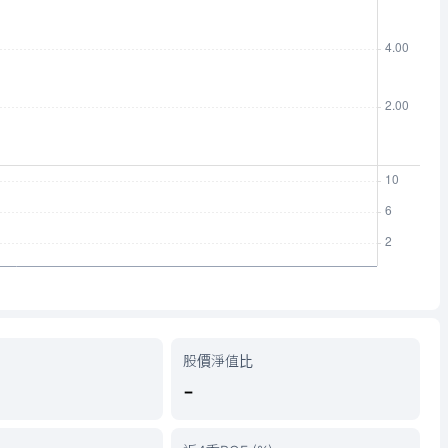
股價淨值比
-