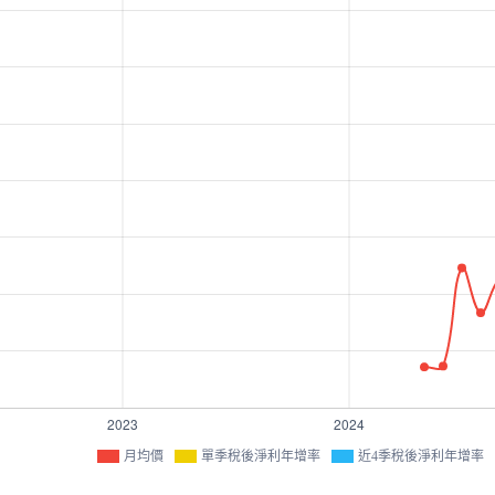
月均價
單季稅後淨利年增率
近4季稅後淨利年增率