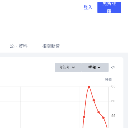
免費註
登入
冊
公司資料
相關新聞
近5年
季報