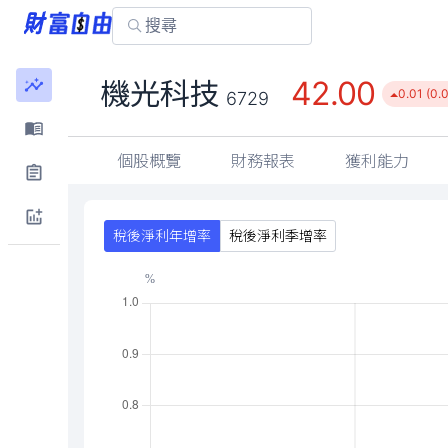
42.00
機光科技
0.01 (0.
6729
個股概覽
財務報表
獲利能力
稅後淨利年增率
稅後淨利季增率