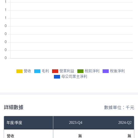
營收
毛利
營業利益
稅前淨利
稅後淨利
母公司業主淨利
詳細數據
數據單位：千元
2023-Q2
2023-Q4
2024-Q2
年度/季度
營收
無
無
無