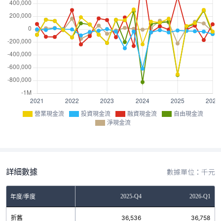
營業現金流
投資現金流
融資現金流
自由現金流
淨現金流
詳細數據
數據單位：千元
Q2
2025-Q3
2025-Q4
2026-Q1
年度/季度
7
折舊
30,453
36,536
36,758