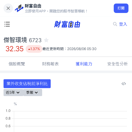
財富自由
傑智環境 6723
打開
32.35
1.37%
立即使用APP，開啟您的股市智慧導航！
登入
傑智環境
6723
32.35
1.37%
最近更新時間：
2026/08/06 05:30
個股概覽
財務報表
獲利能力
安全性分析
業外收支佔稅前淨利比
近5年
季報