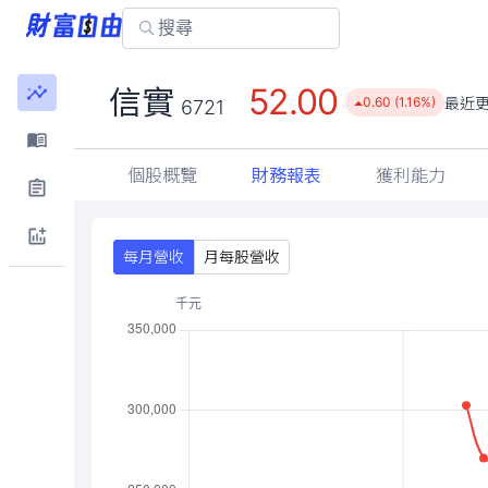
52.00
信實
最近
0.60 (1.16%)
6721
個股概覽
財務報表
獲利能力
每月營收
月每股營收