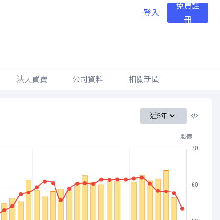
免費註
登入
冊
法人買賣
公司資料
相關新聞
近5年