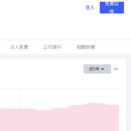
免費註
登入
冊
法人買賣
公司資料
相關新聞
近5年