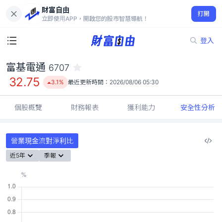
財富自由
富基電通 6707
打開
32.75
3.1%
立即使用APP，開啟您的股市智慧導航！
登入
富基電通
6707
32.75
3.1%
最近更新時間：
2026/08/06 05:30
個股概覽
財務報表
獲利能力
安全性分析
營業現金流對淨利比
近5年
季報