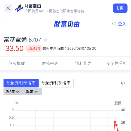
財富自由
富基電通 6707
打開
33.50
5.46%
立即使用APP，開啟您的股市智慧導航！
登入
富基電通
6707
33.50
5.46%
最近更新時間：
2026/08/07 05:30
個股概覽
財務報表
獲利能力
安全性分析
稅後淨利年增率
稅後淨利季增率
近5年
季報