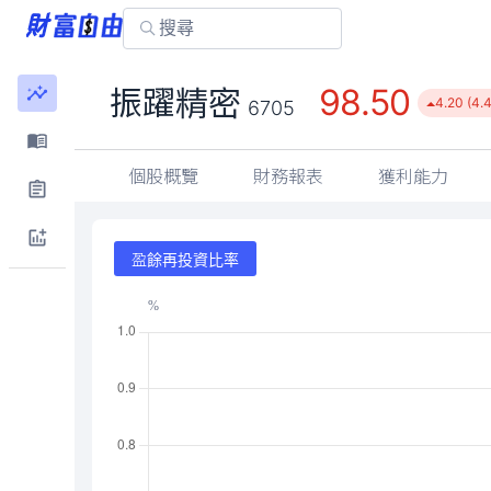
98.50
振躍精密
4.20 (4.
6705
個股概覽
財務報表
獲利能力
盈餘再投資比率