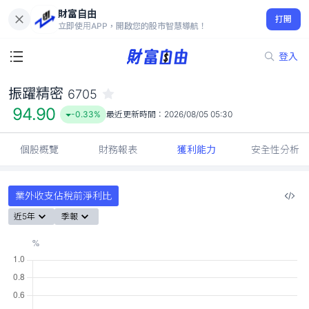
財富自由
振躍精密 6705
打開
94.90
-0.33%
立即使用APP，開啟您的股市智慧導航！
登入
振躍精密
6705
94.90
-0.33%
最近更新時間：
2026/08/05 05:30
個股概覽
財務報表
獲利能力
安全性分析
業外收支佔稅前淨利比
近5年
季報