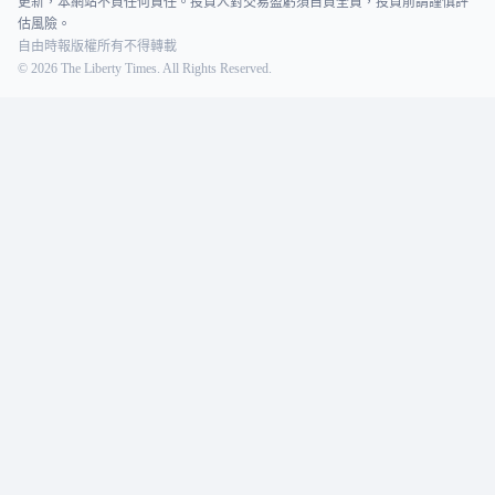
更新，本網站不負任何責任。投資人對交易盈虧須自負全責，投資前請謹慎評
估風險。
自由時報版權所有不得轉載
©
2026
The Liberty Times. All Rights Reserved.