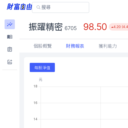
98.50
振躍精密
4.20 (4.
6705
個股概覽
財務報表
獲利能力
每股淨值