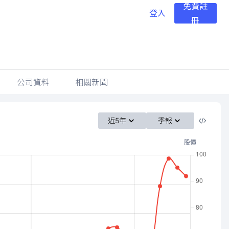
免費註
登入
冊
公司資料
相關新聞
近5年
季報