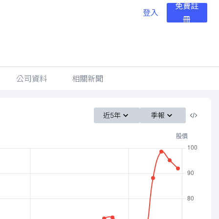
免費註
登入
冊
公司資料
相關新聞
近5年
季報